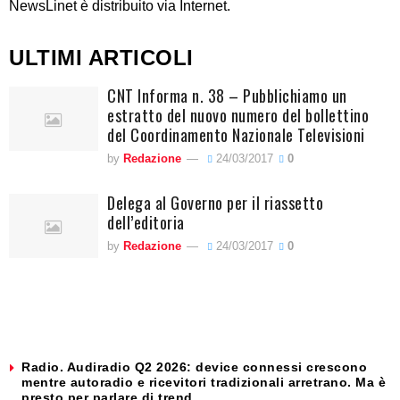
NewsLinet è distribuito via Internet.
ULTIMI ARTICOLI
CNT Informa n. 38 – Pubblichiamo un
estratto del nuovo numero del bollettino
del Coordinamento Nazionale Televisioni
by
Redazione
24/03/2017
0
Delega al Governo per il riassetto
dell’editoria
by
Redazione
24/03/2017
0
Radio. Audiradio Q2 2026: device connessi crescono
mentre autoradio e ricevitori tradizionali arretrano. Ma è
presto per parlare di trend