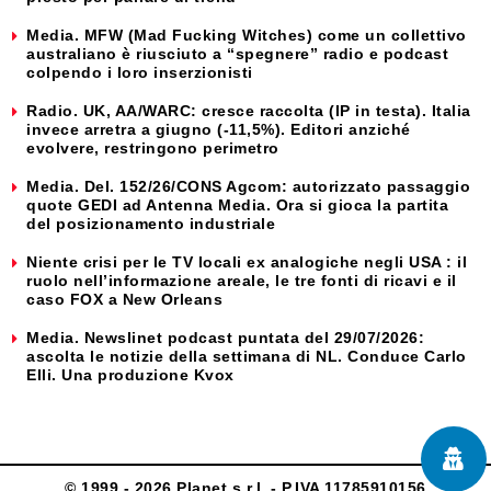
Media. MFW (Mad Fucking Witches) come un collettivo
australiano è riusciuto a “spegnere” radio e podcast
colpendo i loro inserzionisti
Radio. UK, AA/WARC: cresce raccolta (IP in testa). Italia
invece arretra a giugno (-11,5%). Editori anziché
evolvere, restringono perimetro
Media. Del. 152/26/CONS Agcom: autorizzato passaggio
quote GEDI ad Antenna Media. Ora si gioca la partita
del posizionamento industriale
Niente crisi per le TV locali ex analogiche negli USA : il
ruolo nell’informazione areale, le tre fonti di ricavi e il
caso FOX a New Orleans
Media. Newslinet podcast puntata del 29/07/2026:
ascolta le notizie della settimana di NL. Conduce Carlo
Elli. Una produzione Kvox
© 1999 - 2026 Planet s.r.l. - P.IVA 11785910156