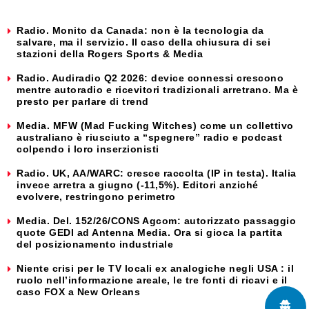
Radio. Monito da Canada: non è la tecnologia da
salvare, ma il servizio. Il caso della chiusura di sei
stazioni della Rogers Sports & Media
Radio. Audiradio Q2 2026: device connessi crescono
mentre autoradio e ricevitori tradizionali arretrano. Ma è
presto per parlare di trend
Media. MFW (Mad Fucking Witches) come un collettivo
australiano è riusciuto a “spegnere” radio e podcast
colpendo i loro inserzionisti
Radio. UK, AA/WARC: cresce raccolta (IP in testa). Italia
invece arretra a giugno (-11,5%). Editori anziché
evolvere, restringono perimetro
Media. Del. 152/26/CONS Agcom: autorizzato passaggio
quote GEDI ad Antenna Media. Ora si gioca la partita
del posizionamento industriale
Niente crisi per le TV locali ex analogiche negli USA : il
ruolo nell’informazione areale, le tre fonti di ricavi e il
caso FOX a New Orleans