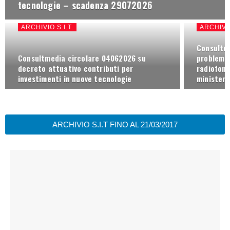
tecnologie – scadenza 29072026
ARCHIVIO S.I.T.
ARCHIVIO
Consultm
Consultmedia circolare 04062026 su
problemat
decreto attuativo contributi per
radiofoni
investimenti in nuove tecnologie
ministeri
ARCHIVIO S.I.T FINO AL 21/03/2017