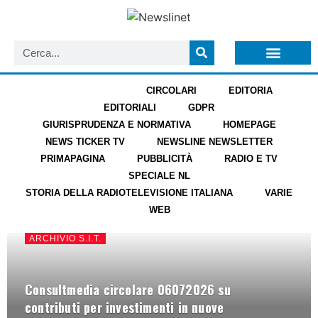
LISTA NEWSLETTER E CIRCOLARI SIT
ARCHIVIO S.I.T.
ARCHIVIO S.I.T.
CIRCOLARI
EDITORIA
EDITORIALI
GDPR
GIURISPRUDENZA E NORMATIVA
HOMEPAGE
NEWS TICKER TV
NEWSLINE NEWSLETTER
PRIMAPAGINA
PUBBLICITÀ
RADIO E TV
SPECIALE NL
STORIA DELLA RADIOTELEVISIONE ITALIANA
VARIE
WEB
ARCHIVIO S.I.T.
Consultmedia circolare 06072026 su
contributi per investimenti in nuove