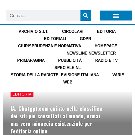
LISTA NEWSLETTER E CIRCOLARI SIT
ARCHIVIO S.I.T.
ARCHIVIO S.I.T.
CIRCOLARI
EDITORIA
EDITORIALI
GDPR
GIURISPRUDENZA E NORMATIVA
HOMEPAGE
NEWS TICKER TV
NEWSLINE NEWSLETTER
PRIMAPAGINA
PUBBLICITÀ
RADIO E TV
SPECIALE NL
STORIA DELLA RADIOTELEVISIONE ITALIANA
VARIE
WEB
EDITORIA
IA. Chatgpt.com quinto nella classifica
dei siti più consultati al mondo, ormai
una vera minaccia esistenziale per
l’editoria online