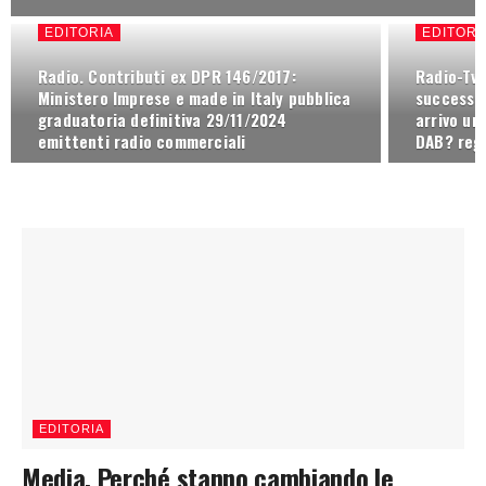
EDITORIA
EDITORI
Radio. Contributi ex DPR 146/2017:
Radio-Tv. 
Ministero Imprese e made in Italy pubblica
successo 
graduatoria definitiva 29/11/2024
arrivo un
emittenti radio commerciali
DAB? reg
EDITORIA
Media. Perché stanno cambiando le