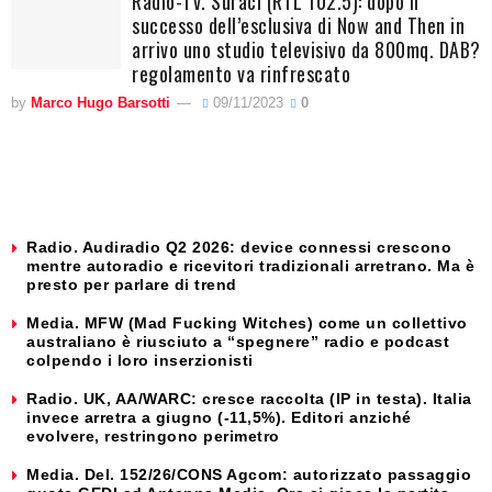
Radio-Tv. Suraci (RTL 102.5): dopo il
successo dell’esclusiva di Now and Then in
arrivo uno studio televisivo da 800mq. DAB?
regolamento va rinfrescato
by
Marco Hugo Barsotti
09/11/2023
0
Radio. Audiradio Q2 2026: device connessi crescono
mentre autoradio e ricevitori tradizionali arretrano. Ma è
presto per parlare di trend
Media. MFW (Mad Fucking Witches) come un collettivo
australiano è riusciuto a “spegnere” radio e podcast
colpendo i loro inserzionisti
Radio. UK, AA/WARC: cresce raccolta (IP in testa). Italia
invece arretra a giugno (-11,5%). Editori anziché
evolvere, restringono perimetro
Media. Del. 152/26/CONS Agcom: autorizzato passaggio