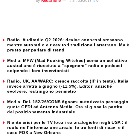
by
Redazione
24/03/2017
0
Radio. Audiradio Q2 2026: device connessi crescono
mentre autoradio e ricevitori tradizionali arretrano. Ma è
presto per parlare di trend
Media. MFW (Mad Fucking Witches) come un collettivo
australiano è riusciuto a “spegnere” radio e podcast
colpendo i loro inserzionisti
Radio. UK, AA/WARC: cresce raccolta (IP in testa). Italia
invece arretra a giugno (-11,5%). Editori anziché
evolvere, restringono perimetro
Media. Del. 152/26/CONS Agcom: autorizzato passaggio
quote GEDI ad Antenna Media. Ora si gioca la partita
del posizionamento industriale
Niente crisi per le TV locali ex analogiche negli USA : il
ruolo nell’informazione areale, le tre fonti di ricavi e il
caso FOX a New Orleans