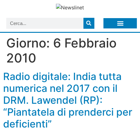
LISTA NEWSLETTER E CIRCOLARI SIT
ARCHIVIO S.I.T.
Giorno:
6 Febbraio
2010
Radio digitale: India tutta
numerica nel 2017 con il
DRM. Lawendel (RP):
“Piantatela di prenderci per
deficienti”