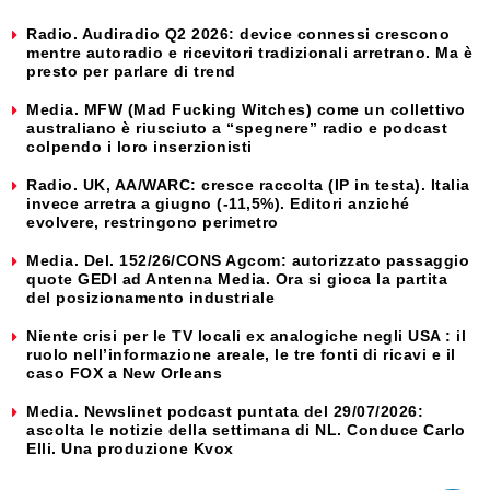
Radio. Audiradio Q2 2026: device connessi crescono
mentre autoradio e ricevitori tradizionali arretrano. Ma è
presto per parlare di trend
Media. MFW (Mad Fucking Witches) come un collettivo
australiano è riusciuto a “spegnere” radio e podcast
colpendo i loro inserzionisti
Radio. UK, AA/WARC: cresce raccolta (IP in testa). Italia
invece arretra a giugno (-11,5%). Editori anziché
evolvere, restringono perimetro
Media. Del. 152/26/CONS Agcom: autorizzato passaggio
quote GEDI ad Antenna Media. Ora si gioca la partita
del posizionamento industriale
Niente crisi per le TV locali ex analogiche negli USA : il
ruolo nell’informazione areale, le tre fonti di ricavi e il
caso FOX a New Orleans
Media. Newslinet podcast puntata del 29/07/2026:
ascolta le notizie della settimana di NL. Conduce Carlo
Elli. Una produzione Kvox