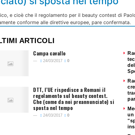
iato) si sposta nel tempo
dico, e cioè che il regolamento per il beauty contest di P
namente conforme alle direttive europee, pare confermata.
LTIMI ARTICOLI
Campa cavallo
Ra
tec
24/03/2017
0
del
Sp
Ra
cre
DTT, l’UE rispedisce a Romani il
tra
regolamento sul beauty contest.
par
Che (come da noi preannunciato) si
sposta nel tempo
Me
un 
24/03/2017
0
“s
ins