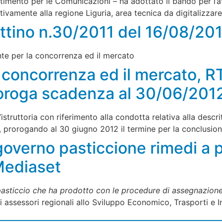
timento per le Comunicazioni – ha adottato il bando per l’
lativamente alla regione Liguria, area tecnica da digitalizzar
lettino n.30/2011 del 16/08/20
ante per la concorrenza ed il mercato
a concorrenza ed il mercato, R
Proroga scadenza al 30/06/201
’istruttoria con riferimento alla condotta relativa alla descr
UE, prorogando al 30 giugno 2012 il termine per la conclusi
governo pasticcione rimedi a 
Mediaset
asticcio che ha prodotto con le procedure di assegnazione d
i assessori regionali allo Sviluppo Economico, Trasporti e I