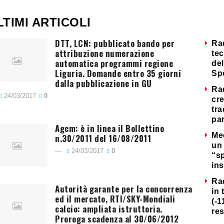
LTIMI ARTICOLI
DTT, LCN: pubblicato bando per
Ra
attribuzione numerazione
tec
automatica programmi regione
del
Liguria. Domande entro 35 giorni
Sp
dalla pubblicazione in GU
Ra
24/03/2017
0
cre
tra
par
Agcm: è in linea il Bollettino
Me
n.30/2011 del 16/08/2011
un 
24/03/2017
0
“s
ins
Ra
Autorità garante per la concorrenza
in 
ed il mercato, RTI/SKY-Mondiali
(-1
calcio: ampliata istruttoria.
re
Proroga scadenza al 30/06/2012