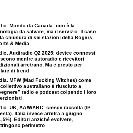
dio. Monito da Canada: non è la
nologia da salvare, ma il servizio. Il caso
la chiusura di sei stazioni della Rogers
orts & Media
dio. Audiradio Q2 2026: device connessi
scono mentre autoradio e ricevitori
dizionali arretrano. Ma è presto per
lare di trend
dia. MFW (Mad Fucking Witches) come
collettivo australiano è riusciuto a
pegnere” radio e podcast colpendo i loro
erzionisti
dio. UK, AA/WARC: cresce raccolta (IP
testa). Italia invece arretra a giugno
1,5%). Editori anziché evolvere,
stringono perimetro