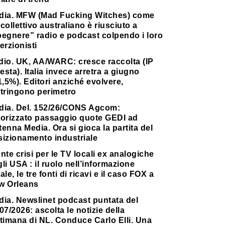
dia. MFW (Mad Fucking Witches) come
collettivo australiano è riusciuto a
pegnere” radio e podcast colpendo i loro
erzionisti
dio. UK, AA/WARC: cresce raccolta (IP
testa). Italia invece arretra a giugno
1,5%). Editori anziché evolvere,
stringono perimetro
dia. Del. 152/26/CONS Agcom:
torizzato passaggio quote GEDI ad
enna Media. Ora si gioca la partita del
sizionamento industriale
nte crisi per le TV locali ex analogiche
li USA : il ruolo nell’informazione
ale, le tre fonti di ricavi e il caso FOX a
w Orleans
dia. Newslinet podcast puntata del
07/2026: ascolta le notizie della
timana di NL. Conduce Carlo Elli. Una