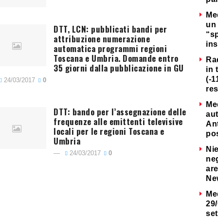
Me
un 
DTT, LCN: pubblicati bandi per
“s
attribuzione numerazione
ins
automatica programmi regioni
Toscana e Umbria. Domande entro
Ra
35 giorni dalla pubblicazione in GU
in 
(-1
24/03/2017
0
re
Me
DTT: bando per l’assegnazione delle
au
frequenze alle emittenti televisive
Ant
locali per le regioni Toscana e
po
Umbria
Nie
24/03/2017
0
neg
are
Ne
Me
29/
set