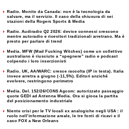
Radio. Monito da Canada: non è la tecnologia da
salvare, ma il servizio. Il caso della chiusura di sei
stazioni della Rogers Sports & Media
Radio. Audiradio Q2 2026: device connessi crescono
mentre autoradio e ricevitori tradizionali arretrano. Ma è
presto per parlare di trend
Media. MFW (Mad Fucking Witches) come un collettivo
australiano è riusciuto a “spegnere” radio e podcast
colpendo i loro inserzionisti
Radio. UK, AA/WARC: cresce raccolta (IP in testa). Italia
invece arretra a giugno (-11,5%). Editori anziché
evolvere, restringono perimetro
Media. Del. 152/26/CONS Agcom: autorizzato passaggio
quote GEDI ad Antenna Media. Ora si gioca la partita
del posizionamento industriale
Niente crisi per le TV locali ex analogiche negli USA : il
ruolo nell’informazione areale, le tre fonti di ricavi e il
caso FOX a New Orleans