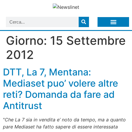
LISTA NEWSLETTER E CIRCOLARI SIT
ARCHIVIO S.I.T.
Giorno:
15 Settembre
2012
DTT, La 7, Mentana:
Mediaset puo’ volere altre
reti? Domanda da fare ad
Antitrust
"
Che La 7 sia in vendita e’ noto da tempo, ma a quanto
pare Mediaset ha fatto sapere di essere interessata