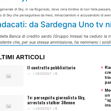
generale di Sky, in via Rogoredo, dove c’era l’ordine di non farla passare
vo di Sky che perseguitava da mesi, minacciandolo e accusandolo di averle
ndacati: da Sardegna Uno tv ni
della Banca di credito sardo (Gruppo Intesa) ha ceduto la 
ndente che, per sua stessa ammissione, ha nemmeno i soldi 
LTIMI ARTICOLI
Il contratto pubblicitario
Ra
cre
24/03/2017
0
tra
par
Me
un 
Tv: perseguita giornalista Sky,
“s
arrestata stalker 38enne
ins
24/03/2017
0