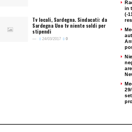
Ra
in 
(-1
Tv locali, Sardegna. Sindacati: da
re
Sardegna Uno tv niente soldi per
Me
stipendi
au
24/03/2017
0
Ant
po
Nie
neg
are
Ne
Me
29/
set
pr