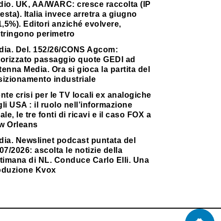
dio. UK, AA/WARC: cresce raccolta (IP
testa). Italia invece arretra a giugno
1,5%). Editori anziché evolvere,
stringono perimetro
dia. Del. 152/26/CONS Agcom:
torizzato passaggio quote GEDI ad
enna Media. Ora si gioca la partita del
sizionamento industriale
nte crisi per le TV locali ex analogiche
li USA : il ruolo nell’informazione
ale, le tre fonti di ricavi e il caso FOX a
w Orleans
dia. Newslinet podcast puntata del
07/2026: ascolta le notizie della
timana di NL. Conduce Carlo Elli. Una
oduzione Kvox