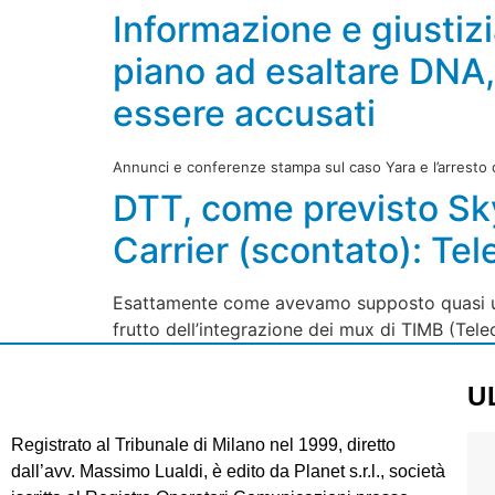
Informazione e giustiz
piano ad esaltare DNA,
essere accusati
Annunci e conferenze stampa sul caso Yara e l’arresto 
DTT, come previsto Sky m
Carrier (scontato): Te
Esattamente come avevamo supposto quasi un a
frutto dell’integrazione dei mux di TIMB (Tele
U
Registrato al Tribunale di Milano nel 1999, diretto
dall’avv. Massimo Lualdi, è edito da Planet s.r.l., società