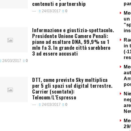
contenuti e partnership
par
24/03/2017
0
Me
un 
“s
Informazione e giustizia-spettacolo.
ins
Presidente Unione Camere Penali:
Ra
piano ad esaltare DNA, 99,9% su 1
in 
mln fa 3. In grande città sarebbero
(-1
3 ad essere accusati
re
24/03/2017
0
Me
au
DTT, come previsto Sky moltiplica
Ant
per 5 gli spazi sul digital terrestre.
po
Carrier (scontato):
Nie
Telecom/L’Espresso
neg
24/03/2017
0
are
Ne
Me
29/