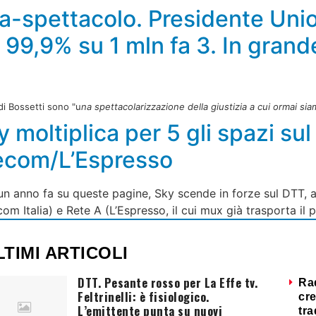
ia-spettacolo. Presidente Uni
 99,9% su 1 mln fa 3. In grand
di Bossetti sono "u
na spettacolarizzazione della giustizia a cui ormai sia
oltiplica per 5 gli spazi sul d
lecom/L’Espresso
nno fa su queste pagine, Sky scende in forze sul DTT, aff
com Italia) e Rete A (L’Espresso, il cui mux già trasporta il
LTIMI ARTICOLI
DTT. Pesante rosso per La Effe tv.
Ra
Feltrinelli: è fisiologico.
cre
L’emittente punta su nuovi
tra