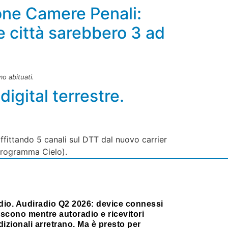
one Camere Penali:
e città sarebbero 3 ad
mo abituati.
igital terrestre.
ittando 5 canali sul DTT dal nuovo carrier
 programma Cielo).
dio. Audiradio Q2 2026: device connessi
scono mentre autoradio e ricevitori
dizionali arretrano. Ma è presto per