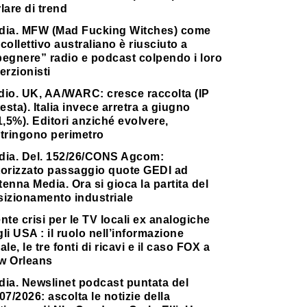
lare di trend
dia. MFW (Mad Fucking Witches) come
collettivo australiano è riusciuto a
pegnere” radio e podcast colpendo i loro
erzionisti
dio. UK, AA/WARC: cresce raccolta (IP
testa). Italia invece arretra a giugno
1,5%). Editori anziché evolvere,
stringono perimetro
dia. Del. 152/26/CONS Agcom:
torizzato passaggio quote GEDI ad
enna Media. Ora si gioca la partita del
sizionamento industriale
nte crisi per le TV locali ex analogiche
li USA : il ruolo nell’informazione
ale, le tre fonti di ricavi e il caso FOX a
w Orleans
dia. Newslinet podcast puntata del
07/2026: ascolta le notizie della