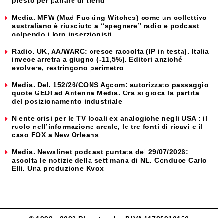
presto per parlare di trend
Media. MFW (Mad Fucking Witches) come un collettivo
australiano è riusciuto a “spegnere” radio e podcast
colpendo i loro inserzionisti
Radio. UK, AA/WARC: cresce raccolta (IP in testa). Italia
invece arretra a giugno (-11,5%). Editori anziché
evolvere, restringono perimetro
Media. Del. 152/26/CONS Agcom: autorizzato passaggio
quote GEDI ad Antenna Media. Ora si gioca la partita
del posizionamento industriale
Niente crisi per le TV locali ex analogiche negli USA : il
ruolo nell’informazione areale, le tre fonti di ricavi e il
caso FOX a New Orleans
Media. Newslinet podcast puntata del 29/07/2026:
ascolta le notizie della settimana di NL. Conduce Carlo
Elli. Una produzione Kvox