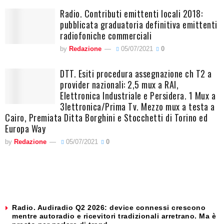
Radio. Contributi emittenti locali 2018:
pubblicata graduatoria definitiva emittenti
radiofoniche commerciali
by
Redazione
05/07/2021
0
DTT. Esiti procedura assegnazione ch T2 a
provider nazionali: 2,5 mux a RAI,
Elettronica Industriale e Persidera. 1 Mux a
3lettronica/Prima Tv. Mezzo mux a testa a
Cairo, Premiata Ditta Borghini e Stocchetti di Torino ed
Europa Way
by
Redazione
05/07/2021
0
Radio. Audiradio Q2 2026: device connessi crescono
mentre autoradio e ricevitori tradizionali arretrano. Ma è