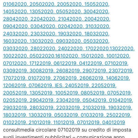
consultmedia circolare 07102019 su credito di imposta
sugli investimenti pubblicitari – comunicazione anno