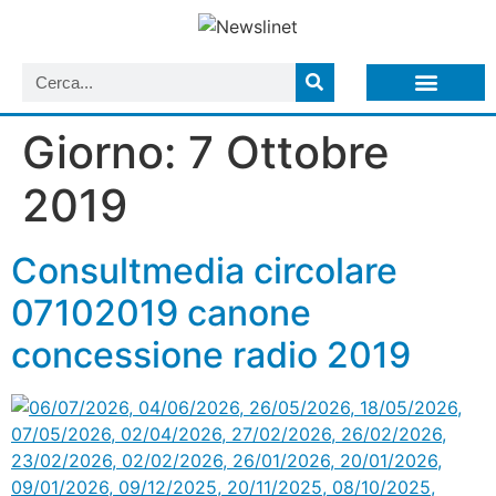
LISTA NEWSLETTER E CIRCOLARI SIT
ARCHIVIO S.I.T.
Giorno:
7 Ottobre
2019
Consultmedia circolare
07102019 canone
concessione radio 2019