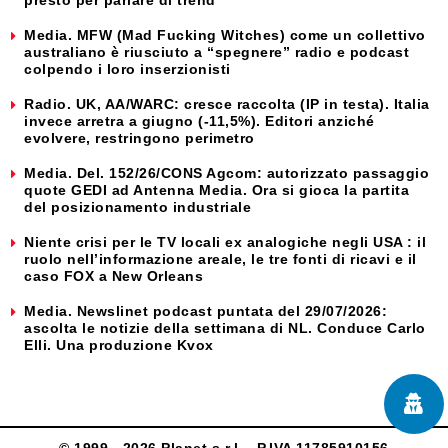
Media. MFW (Mad Fucking Witches) come un collettivo
australiano è riusciuto a “spegnere” radio e podcast
colpendo i loro inserzionisti
Radio. UK, AA/WARC: cresce raccolta (IP in testa). Italia
invece arretra a giugno (-11,5%). Editori anziché
evolvere, restringono perimetro
Media. Del. 152/26/CONS Agcom: autorizzato passaggio
quote GEDI ad Antenna Media. Ora si gioca la partita
del posizionamento industriale
Niente crisi per le TV locali ex analogiche negli USA : il
ruolo nell’informazione areale, le tre fonti di ricavi e il
caso FOX a New Orleans
Media. Newslinet podcast puntata del 29/07/2026:
ascolta le notizie della settimana di NL. Conduce Carlo
Elli. Una produzione Kvox
© 1999 - 2026 Planet s.r.l. - P.IVA 11785910156