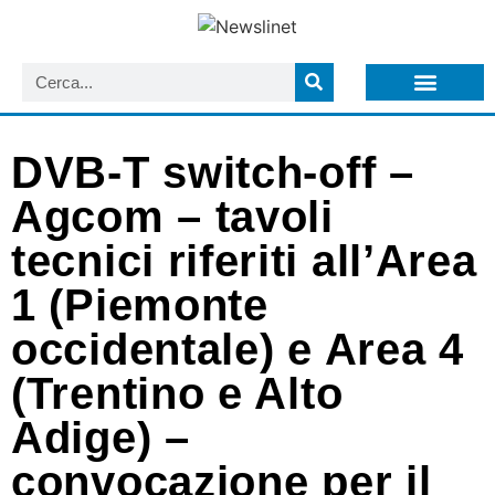
LISTA NEWSLETTER E CIRCOLARI SIT
ARCHIVIO S.I.T.
DVB-T switch-off –
Agcom – tavoli
tecnici riferiti all’Area
1 (Piemonte
occidentale) e Area 4
(Trentino e Alto
Adige) –
convocazione per il