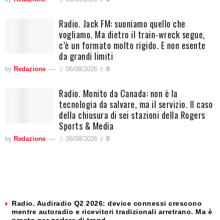
Radio. Jack FM: suoniamo quello che
vogliamo. Ma dietro il train-wreck segue,
c’è un formato molto rigido. E non esente
da grandi limiti
by
Redazione
06/08/2026
0
Radio. Monito da Canada: non è la
tecnologia da salvare, ma il servizio. Il caso
della chiusura di sei stazioni della Rogers
Sports & Media
by
Redazione
06/08/2026
0
Radio. Audiradio Q2 2026: device connessi crescono
mentre autoradio e ricevitori tradizionali arretrano. Ma è
presto per parlare di trend