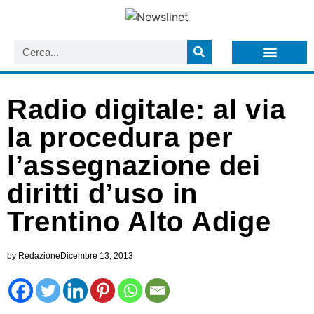
LISTA NEWSLETTER E CIRCOLARI SIT
ARCHIVIO S.I.T.
Radio digitale: al via
la procedura per
l’assegnazione dei
diritti d’uso in
Trentino Alto Adige
by
Redazione
Dicembre 13, 2013