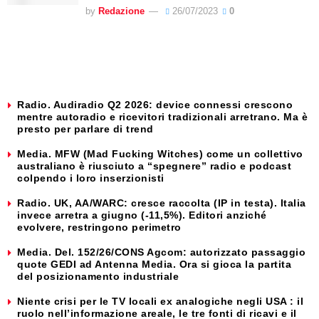
by
Redazione
26/07/2023
0
Radio. Audiradio Q2 2026: device connessi crescono
mentre autoradio e ricevitori tradizionali arretrano. Ma è
presto per parlare di trend
Media. MFW (Mad Fucking Witches) come un collettivo
australiano è riusciuto a “spegnere” radio e podcast
colpendo i loro inserzionisti
Radio. UK, AA/WARC: cresce raccolta (IP in testa). Italia
invece arretra a giugno (-11,5%). Editori anziché
evolvere, restringono perimetro
Media. Del. 152/26/CONS Agcom: autorizzato passaggio
quote GEDI ad Antenna Media. Ora si gioca la partita
del posizionamento industriale
Niente crisi per le TV locali ex analogiche negli USA : il
ruolo nell’informazione areale, le tre fonti di ricavi e il