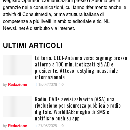
Registro Operatori Comunicazioni presso l’Autorità per le
garanzie nelle comunicazioni, cui fanno riferimento anche le
attività di Consultmedia, prima struttura italiana di
competenze a più livelli in ambito editoriale e tlc. NL
NewsLinet è distribuito via Internet.
ULTIMI ARTICOLI
Editoria. GEDI-Antenna verso signing: prezzo
attorno a 100 mln, ipotizzati già AD e
presidente. Atteso restyling industriale
internazionale
by
Redazione
15/03/2026
0
Radio. DAB+ avvisi salvavita (ASA) una
rivoluzione per sicurezza pubblica e radio
digitale. WorldDAB: meglio di SMS e
notifiche push su app
by
Redazione
27/03/2025
0