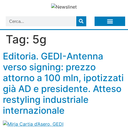
LISTA NEWSLETTER E CIRCOLARI SIT
ARCHIVIO S.I.T.
Tag:
5g
Editoria. GEDI-Antenna
verso signing: prezzo
attorno a 100 mln, ipotizzati
già AD e presidente. Atteso
restyling industriale
internazionale