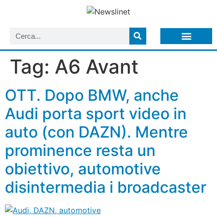
LISTA NEWSLETTER E CIRCOLARI SIT
ARCHIVIO S.I.T.
Tag:
A6 Avant
OTT. Dopo BMW, anche
Audi porta sport video in
auto (con DAZN). Mentre
prominence resta un
obiettivo, automotive
disintermedia i broadcaster