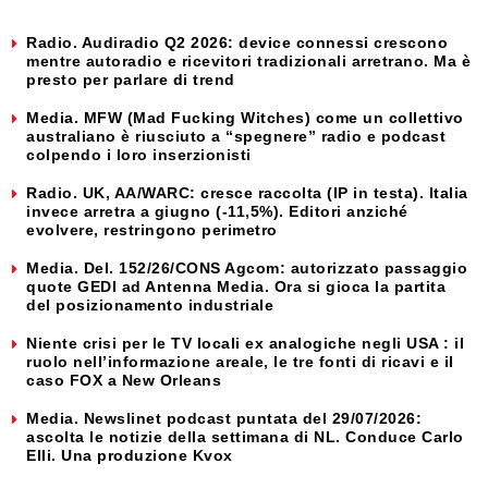
Radio. Audiradio Q2 2026: device connessi crescono
mentre autoradio e ricevitori tradizionali arretrano. Ma è
presto per parlare di trend
Media. MFW (Mad Fucking Witches) come un collettivo
australiano è riusciuto a “spegnere” radio e podcast
colpendo i loro inserzionisti
Radio. UK, AA/WARC: cresce raccolta (IP in testa). Italia
invece arretra a giugno (-11,5%). Editori anziché
evolvere, restringono perimetro
Media. Del. 152/26/CONS Agcom: autorizzato passaggio
quote GEDI ad Antenna Media. Ora si gioca la partita
del posizionamento industriale
Niente crisi per le TV locali ex analogiche negli USA : il
ruolo nell’informazione areale, le tre fonti di ricavi e il
caso FOX a New Orleans
Media. Newslinet podcast puntata del 29/07/2026:
ascolta le notizie della settimana di NL. Conduce Carlo
Elli. Una produzione Kvox