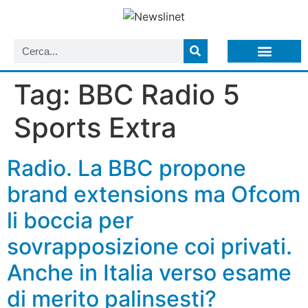
LISTA NEWSLETTER E CIRCOLARI SIT
ARCHIVIO S.I.T.
Tag:
BBC Radio 5
Sports Extra
Radio. La BBC propone
brand extensions ma Ofcom
li boccia per
sovrapposizione coi privati.
Anche in Italia verso esame
di merito palinsesti?