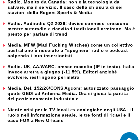
Radio. Monito da Canada: non è la tecnologia da
salvare, ma il servizio. Il caso della chiusura di sei
stazioni della Rogers Sports & Media
Radio. Audiradio Q2 2026: device connessi crescono
mentre autoradio e ricevitori tradizionali arretrano. Ma è
presto per parlare di trend
Media. MFW (Mad Fucking Witches) come un collettivo
australiano è riusciuto a “spegnere” radio e podcast
colpendo i loro inserzionisti
Radio. UK, AA/WARC: cresce raccolta (IP in testa). Italia
invece arretra a giugno (-11,5%). Editori anziché
evolvere, restringono perimetro
Media. Del. 152/26/CONS Agcom: autorizzato passaggio
quote GEDI ad Antenna Media. Ora si gioca la partita
del posizionamento industriale
Niente crisi per le TV locali ex analogiche negli USA : il
ruolo nell’informazione areale, le tre fonti di ricavi e il
caso FOX a New Orleans