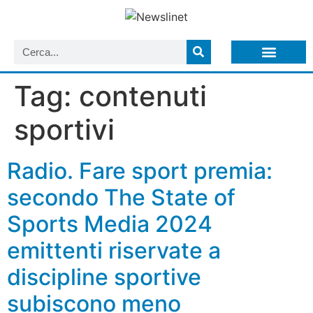
LISTA NEWSLETTER E CIRCOLARI SIT
ARCHIVIO S.I.T.
Tag:
contenuti
sportivi
Radio. Fare sport premia:
secondo The State of
Sports Media 2024
emittenti riservate a
discipline sportive
subiscono meno