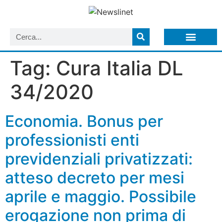
LISTA NEWSLETTER E CIRCOLARI SIT
ARCHIVIO S.I.T.
Tag:
Cura Italia DL
34/2020
Economia. Bonus per
professionisti enti
previdenziali privatizzati:
atteso decreto per mesi
aprile e maggio. Possibile
erogazione non prima di