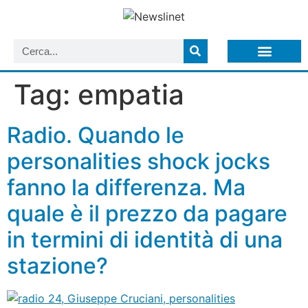
LISTA NEWSLETTER E CIRCOLARI SIT
ARCHIVIO S.I.T.
Tag:
empatia
Radio. Quando le
personalities shock jocks
fanno la differenza. Ma
quale è il prezzo da pagare
in termini di identità di una
stazione?