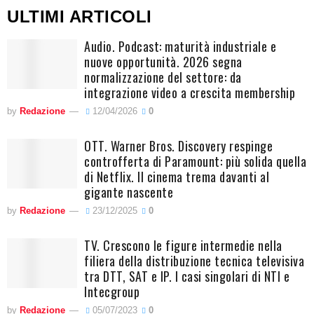
ULTIMI ARTICOLI
Audio. Podcast: maturità industriale e
nuove opportunità. 2026 segna
normalizzazione del settore: da
integrazione video a crescita membership
by
Redazione
12/04/2026
0
OTT. Warner Bros. Discovery respinge
controfferta di Paramount: più solida quella
di Netflix. Il cinema trema davanti al
gigante nascente
by
Redazione
23/12/2025
0
TV. Crescono le figure intermedie nella
filiera della distribuzione tecnica televisiva
tra DTT, SAT e IP. I casi singolari di NTI e
Intecgroup
by
Redazione
05/07/2023
0