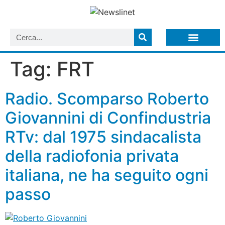
LISTA NEWSLETTER E CIRCOLARI SIT
ARCHIVIO S.I.T.
Tag:
FRT
Radio. Scomparso Roberto
Giovannini di Confindustria
RTv: dal 1975 sindacalista
della radiofonia privata
italiana, ne ha seguito ogni
passo