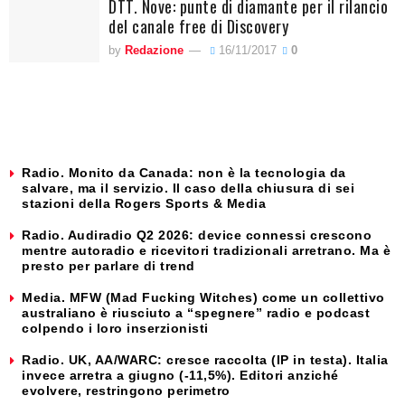
DTT. Nove: punte di diamante per il rilancio
del canale free di Discovery
by
Redazione
16/11/2017
0
Radio. Monito da Canada: non è la tecnologia da
salvare, ma il servizio. Il caso della chiusura di sei
stazioni della Rogers Sports & Media
Radio. Audiradio Q2 2026: device connessi crescono
mentre autoradio e ricevitori tradizionali arretrano. Ma è
presto per parlare di trend
Media. MFW (Mad Fucking Witches) come un collettivo
australiano è riusciuto a “spegnere” radio e podcast
colpendo i loro inserzionisti
Radio. UK, AA/WARC: cresce raccolta (IP in testa). Italia
invece arretra a giugno (-11,5%). Editori anziché
evolvere, restringono perimetro