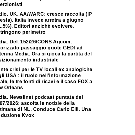
erzionisti
dio. UK, AA/WARC: cresce raccolta (IP
testa). Italia invece arretra a giugno
1,5%). Editori anziché evolvere,
stringono perimetro
dia. Del. 152/26/CONS Agcom:
torizzato passaggio quote GEDI ad
enna Media. Ora si gioca la partita del
sizionamento industriale
nte crisi per le TV locali ex analogiche
li USA : il ruolo nell’informazione
ale, le tre fonti di ricavi e il caso FOX a
w Orleans
dia. Newslinet podcast puntata del
07/2026: ascolta le notizie della
timana di NL. Conduce Carlo Elli. Una
oduzione Kvox