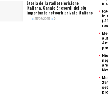
Storia della radiotelevisione
ins
italiana. Canale 5: esordi del più
Ra
importante network privato italiano
in 
25/08/2025
0
(-1
re
Me
au
Ant
po
Nie
neg
are
Ne
Me
29/
set
pr