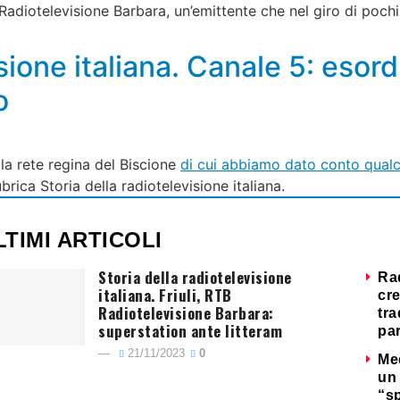
diotelevisione Barbara, un’emittente che nel giro di pochi 
isione italiana. Canale 5: esor
o
lla rete regina del Biscione
di cui abbiamo dato conto qualc
ica Storia della radiotelevisione italiana.
LTIMI ARTICOLI
Storia della radiotelevisione
Ra
italiana. Friuli, RTB
cre
Radiotelevisione Barbara:
tra
superstation ante litteram
par
21/11/2023
0
Me
un 
“s