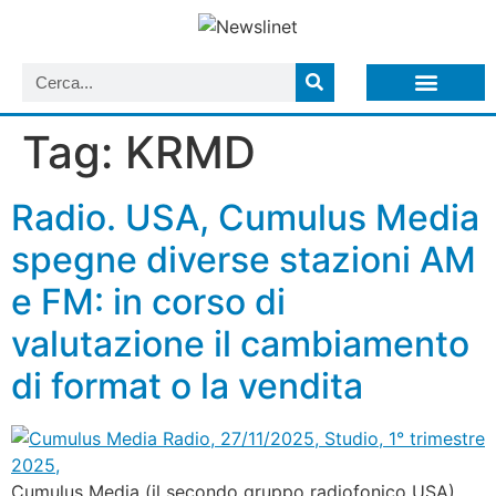
LISTA NEWSLETTER E CIRCOLARI SIT
ARCHIVIO S.I.T.
Tag:
KRMD
Radio. USA, Cumulus Media
spegne diverse stazioni AM
e FM: in corso di
valutazione il cambiamento
di format o la vendita
Cumulus Media (il secondo gruppo radiofonico USA)