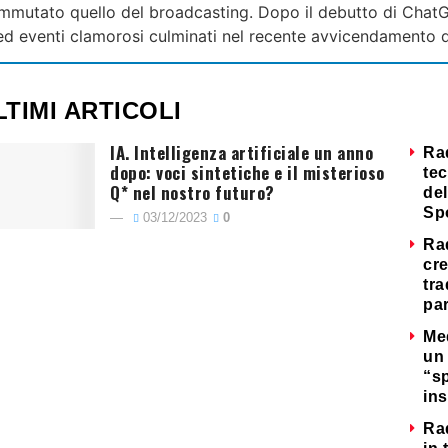
 immutato quello del broadcasting. Dopo il debutto di Cha
 ed eventi clamorosi culminati nel recente avvicendamento d
LTIMI ARTICOLI
IA. Intelligenza artificiale un anno
Ra
dopo: voci sintetiche e il misterioso
tec
Q* nel nostro futuro?
del
Sp
03/12/2023
0
Ra
cre
tra
par
Me
un 
“s
ins
Ra