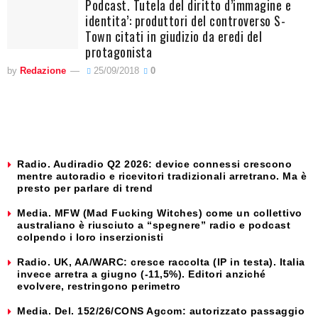
Podcast. Tutela del diritto d’immagine e
identita’: produttori del controverso S-
Town citati in giudizio da eredi del
protagonista
by
Redazione
25/09/2018
0
Radio. Audiradio Q2 2026: device connessi crescono
mentre autoradio e ricevitori tradizionali arretrano. Ma è
presto per parlare di trend
Media. MFW (Mad Fucking Witches) come un collettivo
australiano è riusciuto a “spegnere” radio e podcast
colpendo i loro inserzionisti
Radio. UK, AA/WARC: cresce raccolta (IP in testa). Italia
invece arretra a giugno (-11,5%). Editori anziché
evolvere, restringono perimetro
Media. Del. 152/26/CONS Agcom: autorizzato passaggio