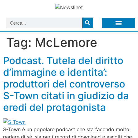
LISTA NEWSLETTER E CIRCOLARI SIT
ARCHIVIO S.I.T.
Tag:
McLemore
Podcast. Tutela del diritto
d’immagine e identita’:
produttori del controverso
S-Town citati in giudizio da
eredi del protagonista
S-Town è un popolare podcast che sta facendo molto
parlare di sé, sia per i record di download e ascolti che