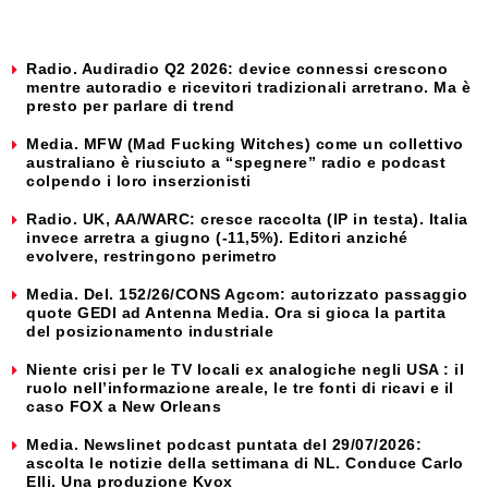
Radio. Audiradio Q2 2026: device connessi crescono
mentre autoradio e ricevitori tradizionali arretrano. Ma è
presto per parlare di trend
Media. MFW (Mad Fucking Witches) come un collettivo
australiano è riusciuto a “spegnere” radio e podcast
colpendo i loro inserzionisti
Radio. UK, AA/WARC: cresce raccolta (IP in testa). Italia
invece arretra a giugno (-11,5%). Editori anziché
evolvere, restringono perimetro
Media. Del. 152/26/CONS Agcom: autorizzato passaggio
quote GEDI ad Antenna Media. Ora si gioca la partita
del posizionamento industriale
Niente crisi per le TV locali ex analogiche negli USA : il
ruolo nell’informazione areale, le tre fonti di ricavi e il
caso FOX a New Orleans
Media. Newslinet podcast puntata del 29/07/2026:
ascolta le notizie della settimana di NL. Conduce Carlo
Elli. Una produzione Kvox