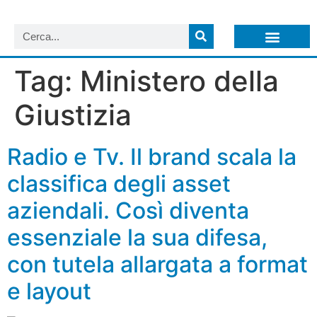
LISTA NEWSLETTER E CIRCOLARI SIT
ARCHIVIO S.I.T.
Tag:
Ministero della
Giustizia
Radio e Tv. Il brand scala la
classifica degli asset
aziendali. Così diventa
essenziale la sua difesa,
con tutela allargata a format
e layout