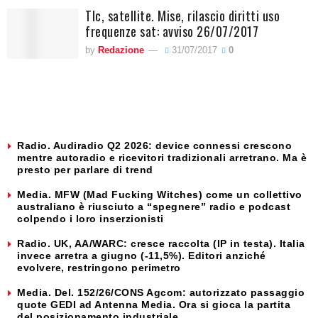
Tlc, satellite. Mise, rilascio diritti uso
frequenze sat: avviso 26/07/2017
by
Redazione
31/07/2017
0
Radio. Audiradio Q2 2026: device connessi crescono
mentre autoradio e ricevitori tradizionali arretrano. Ma è
presto per parlare di trend
Media. MFW (Mad Fucking Witches) come un collettivo
australiano è riusciuto a “spegnere” radio e podcast
colpendo i loro inserzionisti
Radio. UK, AA/WARC: cresce raccolta (IP in testa). Italia
invece arretra a giugno (-11,5%). Editori anziché
evolvere, restringono perimetro
Media. Del. 152/26/CONS Agcom: autorizzato passaggio
quote GEDI ad Antenna Media. Ora si gioca la partita
del posizionamento industriale