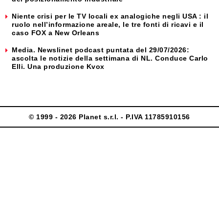
Niente crisi per le TV locali ex analogiche negli USA : il
ruolo nell’informazione areale, le tre fonti di ricavi e il
caso FOX a New Orleans
Media. Newslinet podcast puntata del 29/07/2026:
ascolta le notizie della settimana di NL. Conduce Carlo
Elli. Una produzione Kvox
© 1999 - 2026 Planet s.r.l. - P.IVA 11785910156