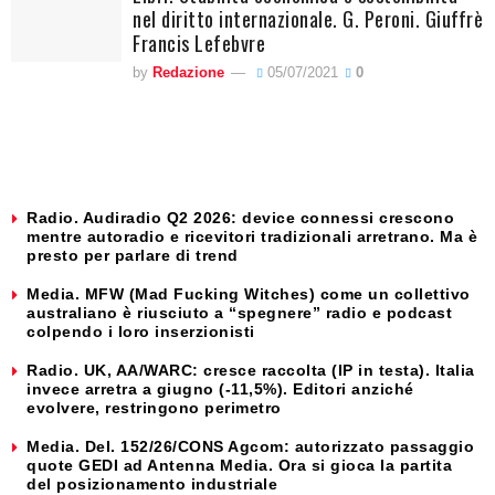
nel diritto internazionale. G. Peroni. Giuffrè
Francis Lefebvre
by
Redazione
05/07/2021
0
Radio. Audiradio Q2 2026: device connessi crescono
mentre autoradio e ricevitori tradizionali arretrano. Ma è
presto per parlare di trend
Media. MFW (Mad Fucking Witches) come un collettivo
australiano è riusciuto a “spegnere” radio e podcast
colpendo i loro inserzionisti
Radio. UK, AA/WARC: cresce raccolta (IP in testa). Italia
invece arretra a giugno (-11,5%). Editori anziché
evolvere, restringono perimetro
Media. Del. 152/26/CONS Agcom: autorizzato passaggio
quote GEDI ad Antenna Media. Ora si gioca la partita
del posizionamento industriale