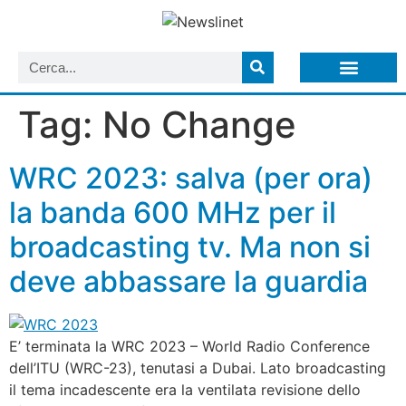
LISTA NEWSLETTER E CIRCOLARI SIT
ARCHIVIO S.I.T.
Tag:
No Change
WRC 2023: salva (per ora)
la banda 600 MHz per il
broadcasting tv. Ma non si
deve abbassare la guardia
E’ terminata la WRC 2023 – World Radio Conference
dell’ITU (WRC-23), tenutasi a Dubai. Lato broadcasting
il tema incadescente era la ventilata revisione dello