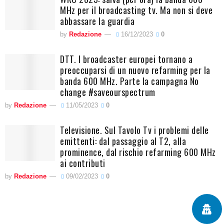
MHz per il broadcasting tv. Ma non si deve
abbassare la guardia
by
Redazione
16/12/2023
0
DTT. I broadcaster europei tornano a
preoccuparsi di un nuovo refarming per la
banda 600 MHz. Parte la campagna No
change #saveourspectrum
by
Redazione
11/05/2023
0
Televisione. Sul Tavolo Tv i problemi delle
emittenti: dal passaggio al T2, alla
prominence, dal rischio refarming 600 MHz
ai contributi
by
Redazione
09/02/2023
0