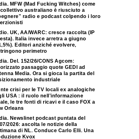
dia. MFW (Mad Fucking Witches) come
collettivo australiano è riusciuto a
pegnere” radio e podcast colpendo i loro
erzionisti
dio. UK, AA/WARC: cresce raccolta (IP
testa). Italia invece arretra a giugno
1,5%). Editori anziché evolvere,
stringono perimetro
dia. Del. 152/26/CONS Agcom:
torizzato passaggio quote GEDI ad
enna Media. Ora si gioca la partita del
sizionamento industriale
nte crisi per le TV locali ex analogiche
li USA : il ruolo nell’informazione
ale, le tre fonti di ricavi e il caso FOX a
w Orleans
dia. Newslinet podcast puntata del
07/2026: ascolta le notizie della
timana di NL. Conduce Carlo Elli. Una
oduzione Kvox