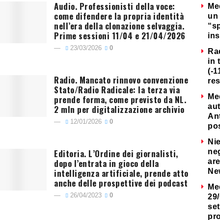
Audio. Professionisti della voce:
Me
come difendere la propria identità
un 
nell’era della clonazione selvaggia.
“s
Prime sessioni 11/04 e 21/04/2026
ins
23/03/2026
0
Ra
in 
(-1
Radio. Mancato rinnovo convenzione
re
Stato/Radio Radicale: la terza via
Me
prende forma, come previsto da NL.
au
2 mln per digitalizzazione archivio
Ant
12/01/2026
0
po
Nie
Editoria. L’Ordine dei giornalisti,
neg
dopo l’entrata in gioco della
are
intelligenza artificiale, prende atto
Ne
anche delle prospettive dei podcast
Me
26/04/2023
0
29/
set
pr