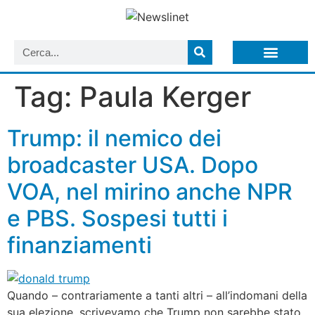
LISTA NEWSLETTER E CIRCOLARI SIT
ARCHIVIO S.I.T.
Tag:
Paula Kerger
Trump: il nemico dei
broadcaster USA. Dopo
VOA, nel mirino anche NPR
e PBS. Sospesi tutti i
finanziamenti
Quando – contrariamente a tanti altri – all’indomani della
sua elezione, scrivevamo che Trump non sarebbe stato