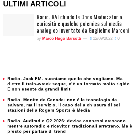
ULTIMI ARTICOLI
Radio. RAI chiude le Onde Medie: storia,
curiosità e qualche polemica sul media
analogico inventato da Guglielmo Marconi
by
Marco Hugo Barsotti
12/09/2022
0
Radio. Jack FM: suoniamo quello che vogliamo. Ma
dietro il train-wreck segue, c’è un formato molto rigido.
E non esente da grandi limiti
Radio. Monito da Canada: non è la tecnologia da
salvare, ma il servizio. Il caso della chiusura di sei
stazioni della Rogers Sports & Media
Radio. Audiradio Q2 2026: device connessi crescono
mentre autoradio e ricevitori tradizionali arretrano. Ma è
presto per parlare di trend