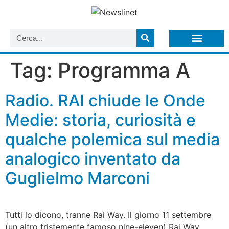
LISTA NEWSLETTER E CIRCOLARI SIT
ARCHIVIO S.I.T.
Tag:
Programma A
Radio. RAI chiude le Onde
Medie: storia, curiosità e
qualche polemica sul media
analogico inventato da
Guglielmo Marconi
Tutti lo dicono, tranne Rai Way. Il giorno 11 settembre
(un altro tristemente famoso nine-eleven) Rai Way