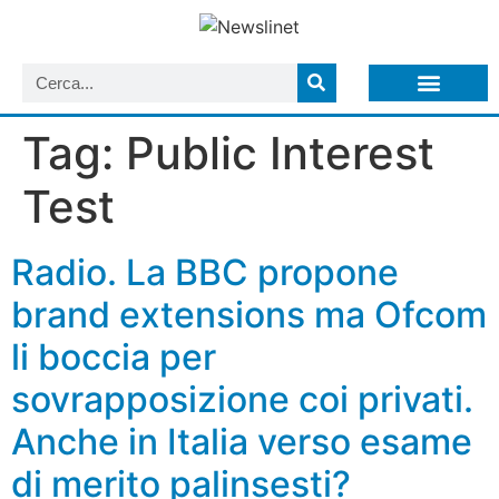
LISTA NEWSLETTER E CIRCOLARI SIT
ARCHIVIO S.I.T.
Tag:
Public Interest
Test
Radio. La BBC propone
brand extensions ma Ofcom
li boccia per
sovrapposizione coi privati.
Anche in Italia verso esame
di merito palinsesti?