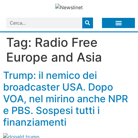
LISTA NEWSLETTER E CIRCOLARI SIT
ARCHIVIO S.I.T.
Tag:
Radio Free
Europe and Asia
Trump: il nemico dei
broadcaster USA. Dopo
VOA, nel mirino anche NPR
e PBS. Sospesi tutti i
finanziamenti