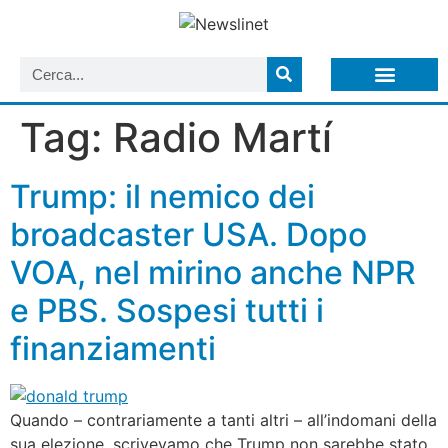
LISTA NEWSLETTER E CIRCOLARI SIT
ARCHIVIO S.I.T.
Tag:
Radio Martí
Trump: il nemico dei
broadcaster USA. Dopo
VOA, nel mirino anche NPR
e PBS. Sospesi tutti i
finanziamenti
Quando – contrariamente a tanti altri – all’indomani della
sua elezione, scrivevamo che Trump non sarebbe stato