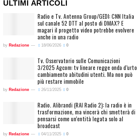
ULTIMI ARTICOLI
Radio e Tv. Antenna Group/GEDI: CNN Italia
sul canale 52 DTT al posto di DMAX? E
magari il progetto video potrebbe evolvere
anche in una radio
by
Redazione
18/06/2026
0
Tv. Osservatorio sulle Comunicazioni
3/2025 Agcom: tv lineare regge onda d’urto
cambiamento abitudini utenti. Ma non può
più restare immobile
by
Redazione
26/11/2025
0
Radio. Alibrandi (RAI Radio 2): la radio è in
trasformazione, ma vincerà chi smetterà di
pensarsi come un’entità legata solo al
broadcast
by
Redazione
04/11/2025
0