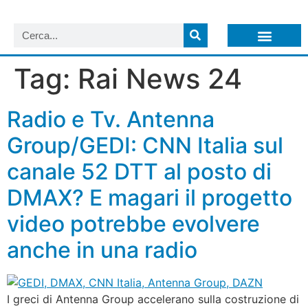
LISTA NEWSLETTER E CIRCOLARI SIT
ARCHIVIO S.I.T.
Tag:
Rai News 24
Radio e Tv. Antenna
Group/GEDI: CNN Italia sul
canale 52 DTT al posto di
DMAX? E magari il progetto
video potrebbe evolvere
anche in una radio
I greci di Antenna Group accelerano sulla costruzione di