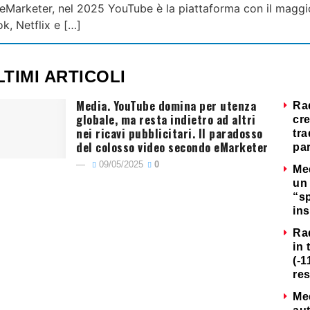
eMarketer, nel 2025 YouTube è la piattaforma con il maggio
k, Netflix e […]
LTIMI ARTICOLI
Media. YouTube domina per utenza
Ra
globale, ma resta indietro ad altri
cre
nei ricavi pubblicitari. Il paradosso
tra
del colosso video secondo eMarketer
par
09/05/2025
0
Me
un 
“s
ins
Ra
in 
(-1
re
Me