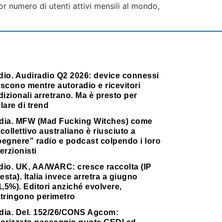
r numero di utenti attivi mensili al mondo,
dio. Audiradio Q2 2026: device connessi
scono mentre autoradio e ricevitori
dizionali arretrano. Ma è presto per
lare di trend
dia. MFW (Mad Fucking Witches) come
collettivo australiano è riusciuto a
pegnere” radio e podcast colpendo i loro
erzionisti
dio. UK, AA/WARC: cresce raccolta (IP
testa). Italia invece arretra a giugno
1,5%). Editori anziché evolvere,
stringono perimetro
dia. Del. 152/26/CONS Agcom: