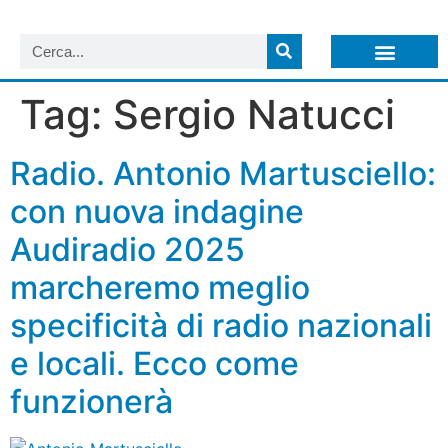
LISTA NEWSLETTER E CIRCOLARI SIT
ARCHIVIO S.I.T.
Tag:
Sergio Natucci
Radio. Antonio Martusciello:
con nuova indagine
Audiradio 2025
marcheremo meglio
specificità di radio nazionali
e locali. Ecco come
funzionerà