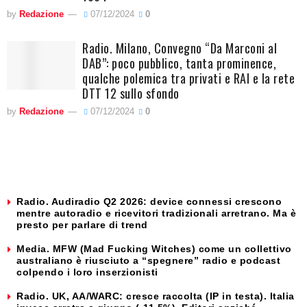
by
Redazione
07/12/2024
0
Radio. Milano, Convegno “Da Marconi al
DAB”: poco pubblico, tanta prominence,
qualche polemica tra privati e RAI e la rete
DTT 12 sullo sfondo
by
Redazione
07/12/2024
0
Radio. Audiradio Q2 2026: device connessi crescono
mentre autoradio e ricevitori tradizionali arretrano. Ma è
presto per parlare di trend
Media. MFW (Mad Fucking Witches) come un collettivo
australiano è riusciuto a “spegnere” radio e podcast
colpendo i loro inserzionisti
Radio. UK, AA/WARC: cresce raccolta (IP in testa). Italia