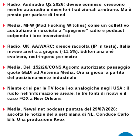
Radio. Audiradio Q2 2026: device connessi crescono
mentre autoradio e ricevitori tradizionali arretrano. Ma è
presto per parlare di trend
Media. MFW (Mad Fucking Witches) come un collettivo
australiano è riusciuto a “spegnere” radio e podcast
colpendo i loro inserzionisti
Radio. UK, AA/WARC: cresce raccolta (IP in testa). Italia
invece arretra a giugno (-11,5%). Editori anziché
evolvere, restringono perimetro
Media. Del. 152/26/CONS Agcom: autorizzato passaggio
quote GEDI ad Antenna Media. Ora si gioca la partita
del posizionamento industriale
Niente crisi per le TV locali ex analogiche negli USA : il
ruolo nell’informazione areale, le tre fonti di ricavi e il
caso FOX a New Orleans
Media. Newslinet podcast puntata del 29/07/2026:
ascolta le notizie della settimana di NL. Conduce Carlo
Elli. Una produzione Kvox