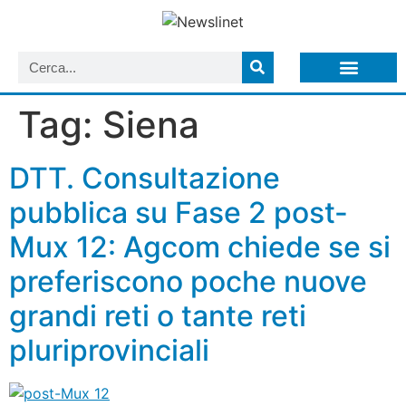
LISTA NEWSLETTER E CIRCOLARI SIT
ARCHIVIO S.I.T.
Tag:
Siena
DTT. Consultazione
pubblica su Fase 2 post-
Mux 12: Agcom chiede se si
preferiscono poche nuove
grandi reti o tante reti
pluriprovinciali