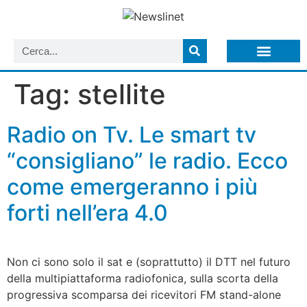
LISTA NEWSLETTER E CIRCOLARI SIT
ARCHIVIO S.I.T.
Tag:
stellite
Radio on Tv. Le smart tv
“consigliano” le radio. Ecco
come emergeranno i più
forti nell’era 4.0
Non ci sono solo il sat e (soprattutto) il DTT nel futuro
della multipiattaforma radiofonica, sulla scorta della
progressiva scomparsa dei ricevitori FM stand-alone