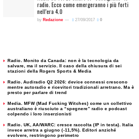
radio. Ecco come emergeranno i più forti
nell’era 4.0
by
Redazione
27/09/2017
0
Radio. Monito da Canada: non è la tecnologia da
salvare, ma il servizio. Il caso della chiusura di sei
stazioni della Rogers Sports & Media
Radio. Audiradio Q2 2026: device connessi crescono
mentre autoradio e ricevitori tradizionali arretrano. Ma è
presto per parlare di trend
Media. MFW (Mad Fucking Witches) come un collettivo
australiano è riusciuto a “spegnere” radio e podcast
colpendo i loro inserzionisti
Radio. UK, AA/WARC: cresce raccolta (IP in testa). Italia
invece arretra a giugno (-11,5%). Editori anziché
evolvere, restringono perimetro