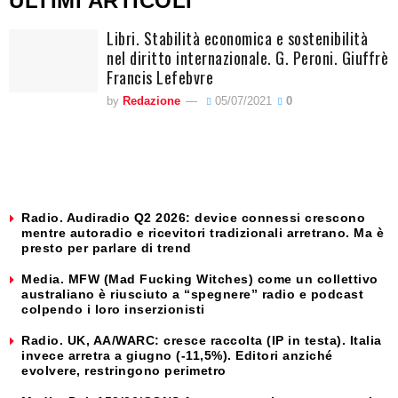
ULTIMI ARTICOLI
Libri. Stabilità economica e sostenibilità
nel diritto internazionale. G. Peroni. Giuffrè
Francis Lefebvre
by
Redazione
05/07/2021
0
Radio. Audiradio Q2 2026: device connessi crescono
mentre autoradio e ricevitori tradizionali arretrano. Ma è
presto per parlare di trend
Media. MFW (Mad Fucking Witches) come un collettivo
australiano è riusciuto a “spegnere” radio e podcast
colpendo i loro inserzionisti
Radio. UK, AA/WARC: cresce raccolta (IP in testa). Italia
invece arretra a giugno (-11,5%). Editori anziché
evolvere, restringono perimetro