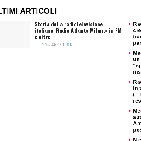
LTIMI ARTICOLI
Storia della radiotelevisione
Ra
italiana. Radio Atlanta Milano: in FM
cre
e oltre
tra
par
15/03/2018
0
Me
un 
“s
ins
Ra
in 
(-1
re
Me
au
Ant
po
Nie