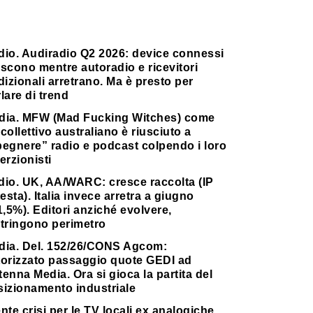
dio. Audiradio Q2 2026: device connessi
scono mentre autoradio e ricevitori
dizionali arretrano. Ma è presto per
lare di trend
dia. MFW (Mad Fucking Witches) come
collettivo australiano è riusciuto a
pegnere” radio e podcast colpendo i loro
erzionisti
dio. UK, AA/WARC: cresce raccolta (IP
testa). Italia invece arretra a giugno
1,5%). Editori anziché evolvere,
stringono perimetro
dia. Del. 152/26/CONS Agcom:
torizzato passaggio quote GEDI ad
enna Media. Ora si gioca la partita del
sizionamento industriale
nte crisi per le TV locali ex analogiche