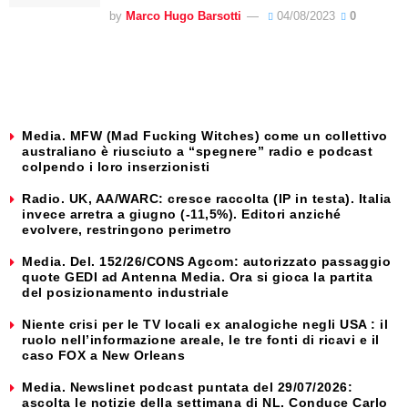
by
Marco Hugo Barsotti
04/08/2023
0
Media. MFW (Mad Fucking Witches) come un collettivo
australiano è riusciuto a “spegnere” radio e podcast
colpendo i loro inserzionisti
Radio. UK, AA/WARC: cresce raccolta (IP in testa). Italia
invece arretra a giugno (-11,5%). Editori anziché
evolvere, restringono perimetro
Media. Del. 152/26/CONS Agcom: autorizzato passaggio
quote GEDI ad Antenna Media. Ora si gioca la partita
del posizionamento industriale
Niente crisi per le TV locali ex analogiche negli USA : il
ruolo nell’informazione areale, le tre fonti di ricavi e il
caso FOX a New Orleans
Media. Newslinet podcast puntata del 29/07/2026:
ascolta le notizie della settimana di NL. Conduce Carlo