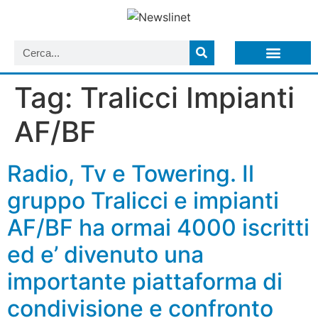
LISTA NEWSLETTER E CIRCOLARI SIT
ARCHIVIO S.I.T.
Tag:
Tralicci Impianti
AF/BF
Radio, Tv e Towering. Il
gruppo Tralicci e impianti
AF/BF ha ormai 4000 iscritti
ed e’ divenuto una
importante piattaforma di
condivisione e confronto