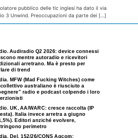
atore pubblico delle tlc inglesi ha dato il via
dio 3 Unwind. Preoccupazioni da parte dei […]
dio. Audiradio Q2 2026: device connessi
scono mentre autoradio e ricevitori
dizionali arretrano. Ma è presto per
lare di trend
dia. MFW (Mad Fucking Witches) come
collettivo australiano è riusciuto a
pegnere” radio e podcast colpendo i loro
erzionisti
dio. UK, AA/WARC: cresce raccolta (IP
testa). Italia invece arretra a giugno
1,5%). Editori anziché evolvere,
stringono perimetro
dia. Del. 152/26/CONS Agcom: