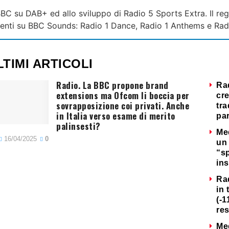
BC su DAB+ ed allo sviluppo di Radio 5 Sports Extra. Il regol
presenti su BBC Sounds: Radio 1 Dance, Radio 1 Anthems e Ra
LTIMI ARTICOLI
Radio. La BBC propone brand
Ra
extensions ma Ofcom li boccia per
cre
sovrapposizione coi privati. Anche
tra
in Italia verso esame di merito
par
palinsesti?
Me
16/04/2025
0
un 
“s
ins
Ra
in 
(-1
re
Me