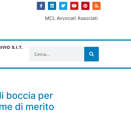
VIO S.I.T.
i boccia per
ame di merito